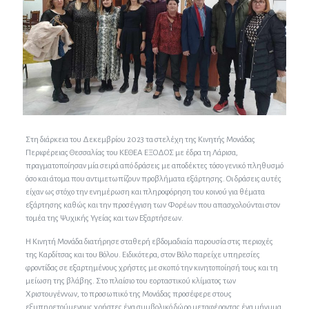
Στη διάρκεια του Δεκεμβρίου 2023 τα στελέχη της Κινητής Μονάδας
Περιφέρειας Θεσσαλίας του ΚΕΘΕΑ ΕΞΟΔΟΣ με έδρα τη Λάρισα,
πραγματοποίησαν μία σειρά από δράσεις με αποδέκτες τόσο γενικό πληθυσμό
όσο και άτομα που αντιμετωπίζουν προβλήματα εξάρτησης. Οι δράσεις αυτές
είχαν ως στόχο την ενημέρωση και πληροφόρηση του κοινού για θέματα
εξάρτησης καθώς και την προσέγγιση των Φορέων που απασχολούνται στον
τομέα της Ψυχικής Υγείας και των Εξαρτήσεων.
Η Κινητή Μονάδα διατήρησε σταθερή εβδομαδιαία παρουσία στις περιοχές
της Καρδίτσας και του Βόλου. Ειδικότερα, στον Βόλο παρείχε υπηρεσίες
φροντίδας σε εξαρτημένους χρήστες με σκοπό την κινητοποίησή τους και τη
μείωση της βλάβης. Στο πλαίσιο του εορταστικού κλίματος των
Χριστουγέννων, το προσωπικό της Μονάδας προσέφερε στους
εξυπηρετούμενους χρήστες ένα συμβολικό δώρο μεταφέροντας ένα μήνυμα