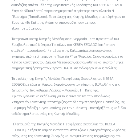
αισιοδοξίας από τα μέλη της Θεραπευτικής Κοινότητας του ΚΕΘΕΑ ΕΞΟΔΟΣ.
Στην Καρδίτσα λειτούργησε ενημερωτικό περίπτερο στην πλατεία Ν.
Πλαστήρα (Παυσίλυπο). Τα στελέχη της Κινητής Μονάδας επισκέφθηκαν το
Συσσίτιο «Το Σπίτι της Αγάπης» όπου συζήτησαν με τους
εξυπηρετούμενους.
Το προσωπικό της Κινητής Μονάδας σε συνεργασία με το προσωπικό του
Συμβουλευτικού Κέντρου Τρικάλων του ΚΕΘΕΑ ΕΞΟΔΟΣ διατήρησαν
σταθερή παρουσία ανά 15 ημέρες στην Καλαμπάκα, λειτουργώντας
ενημερωτικό περίπτερο στην Πλατεία Ρήγα Φεραίου. Σε συνεργασία με το
Κέντρο Κοινότητας του Δήμου Μετεώρων, διοργανώθηκε και υλοποιήθηκε
ενημερωτική δράση στον χώρο του ΚΑΠΗ σε ενδιαφερόμενους πολίτες.
Τα στελέχη της Κινητής Μονάδας Περιφέρειας Θεσσαλίας του ΚΕΘΕΑ
ΕΞΟΔΟΣ με έδρα τη Λάρισα, διοργάνωσαν στον χώρο της Βιβλιοθήκης της
Δημοτικής Πινακοθήκης Λάρισας – Μουσείου Γ.Ι. Κατσίγρα,
Χριστουγεννιάτικη εκδήλωση για τους συνεργάτες των Φορέων &
Υπηρεσιών Κοινωνικής Υποστήριξης απ’ όλη την περιφέρεια Θεσσαλίας, ως
μια μικρή ένδειξη ευγνωμοσύνης για την αμέριστη υποστήριξή τους καθ’ όλο
το διάστημα λειτουργίας της Κινητής Μονάδας.
Η λειτουργία της Κινητής Μονάδας Περιφέρειας Θεσσαλίας του ΚΕΘΕΑ
ΕΞΟΔΟΣ με έδρα τη Λάρισα εντάσσεται στον Άξονα Προτεραιότητας «Δράσεις
ενίσχυσης της Κοινωνικής Συνοχής και αντιμετώπισης της φτώχειας» του