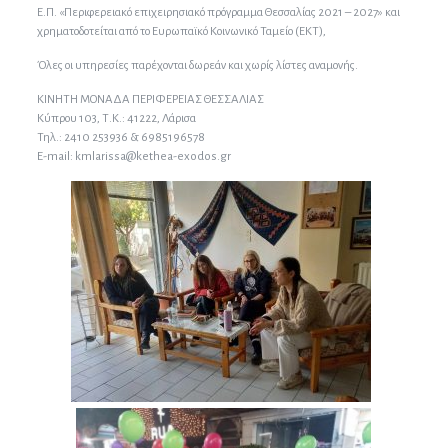
Ε.Π. «Περιφερειακό επιχειρησιακό πρόγραμμα Θεσσαλίας 2021 – 2027» και
χρηματοδοτείται από το Ευρωπαϊκό Κοινωνικό Ταμείο (ΕΚΤ),
Όλες οι υπηρεσίες παρέχονται δωρεάν και χωρίς λίστες αναμονής.
ΚΙΝΗΤΗ ΜΟΝΑΔΑ ΠΕΡΙΦΕΡΕΙΑΣ ΘΕΣΣΑΛΙΑΣ
Κύπρου 103, Τ.Κ.: 41222, Λάρισα
Τηλ.: 2410 253936 & 6985196578
E-mail: kmlarissa@kethea-exodos.gr