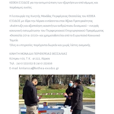
ΚΕΘΕΑ ΕΞΟΔΟΣ για την αντιμετώπιση των εξαρτήσεων από νόμιμες και
παράνομες ουσίες.
Η λειτουργία της Κινητής Μονάδας Περιφέρειας Θεσσαλίας του ΚΕΘΕΑ
ΕΞΟΔΟΣ με έδρα την Λάρισα εντάσσεται στον Άξονα Προτεραιότητας
«Ανάπτυξη και αξιοποίηση ικανοτήτων ανθρώπινου δυναμικού – ενεργός
κοινωνική ενσωμάτωση» του Περιφερειακού Επιχειρησιακού Προγράμματος
«Θεσσαλία 2014-2020» και χρηματοδοτείται από το Ευρωπαϊκό Κοινωνικό
Ταμείο.
Όλες οι υπηρεσίες παρέχονται δωρεάν και χωρίς λίστες αναμονής.
ΚΙΝΗΤΗ ΜΟΝΑΔΑ ΠΕΡΙΦΕΡΕΙΑΣ ΘΕΣΣΑΛΙΑΣ
Κύπρου 103, Τ.Κ.: 41222, Λάρισα
Τηλ.: 2410 555053 & 2410 253936
E-mail: kmlarissa@kethea-exodos.gr