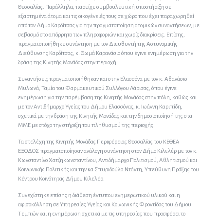
Θεσσαλίας. Παράλληλα, παρείχε συμβουλευτική υποστήριξη σε
εξαρτημένα άτομα και τις οικογένειές τους σε χώρο που έχει παραχωρηθεί
από τον Δήμο Καρδίτσας για την πραγματοποίηση ατομικών συναντήσεων, με
σεβασμό στο απόρρητο των πληροφοριών και χωρίς διακρίσεις. Επίσης,
πραγματοποιήθηκε συνάντηση με τον Διευθυντή της Αστυνομικής
Διεύθυνσης Καρδίτσας, κ. Θωμά Καρανάσιο όπου έγινε ενημέρωση για την
δράση της Κινητής Μονάδας στην περιοχή.
Συναντήσεις πραγματοποιήθηκαν και στην Ελασσόνα με τον κ. Αθανάσιο
Μυλωνά, Ταμία του Φαρμακευτικού Συλλόγου Λάρισας, όπου έγινε
ενημέρωση για την παρέμβαση της Κινητής Μονάδας στην πόλη, καθώς και
με τον Αντιδήμαρχο Υγείας του Δήμου Ελασσόνας, κ. Ιωάννη Καριπίδη,
σχετικά με την δράση της Κινητής Μονάδας και την δημοσιοποίησή της στα
ΜΜΕ με στόχο την στήριξη του πληθυσμού της περιοχής.
Τα στελέχη της Κινητής Μονάδας Περιφέρειας Θεσσαλίας του ΚΕΘΕΑ
ΕΞΟΔΟΣ πραγματοποίησαν ανάλογη συνάντηση στον Δήμο Κιλελέρ με τον κ.
Κωνσταντίνο Χατζηκωνσταντίνου, Αντιδήμαρχο Πολιτισμού, Αθλητισμού και
Κοινωνικής Πολιτικής και την κα Σπυριδούλα Ντάντη, Υπεύθυνη Πράξης του
Κέντρου Κοινότητας Δήμου Κιλελέρ.
Συνεχίστηκε επίσης η διάθεση έντυπου ενημερωτικού υλικού και η
αφισοκόλληση σε Υπηρεσίες Υγείας και Κοινωνικής Φροντίδας του Δήμου
Τεμπών και η ενημέρωση σχετικά με τις υπηρεσίες που προσφέρει το