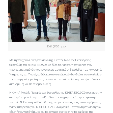
Exif_JPEG_420
Με τη νέα χρονιά, το προσωπικό της Κινητής Μονάδας Περιφέρειας
Θεσσαλίας του ΚΕΘΕΑ ΕΞΟΔΟΣ με έδρα τη Λάρισα, προχώρησε στον
προγραμματισμό νέων συναντήσεων με σκοπό τη διασύνδεση με Κοινωνικές
Υπηρεσίες και Φορείς καθώς και στον σχεδιασμό νέων δράσεων στο πλαίσιο
της συνεργασίας με Δήμους με σκοπό την αντιμετώπιση των εξαρτήσεων
από νόμιμες και παράνομες ουσίες.
Η Κινητή Μονάδα Περιφέρειας Θεσσαλίας του ΚΕΘΕΑ ΕΞΟΔΟΣ συνέχισε την
σταθερή παρουσία της στην Καρδίτσα με ενημερωτικό περίπτερο στην
πλατεία Ν. Πλαστήρα (Παυσίλυπο), ενημερώνοντας τους ενδιαφερόμενους
για τις υπηρεσίες του ΚΕΘΕΑ ΕΞΟΔΟΣ αναφορικά με την αντιμετώπιση των
εξαρτήσεων από νόμιμες και παράνομες ουσίες στην περιφέρεια της