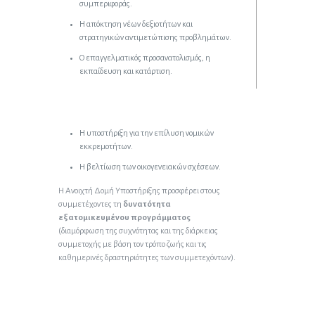
συμπεριφοράς.
Η απόκτηση νέων δεξιοτήτων και
στρατηγικών αντιμετώπισης προβλημάτων.
Ο επαγγελματικός προσανατολισμός, η
εκπαίδευση και κατάρτιση.
Η υποστήριξη για την επίλυση νομικών
εκκρεμοτήτων.
Η βελτίωση των οικογενειακών σχέσεων.
Η Ανοιχτή Δομή Υποστήριξης προσφέρει στους
συμμετέχοντες τη
δυνατότητα
εξατομικευμένου προγράμματος
(διαμόρφωση της συχνότητας και της διάρκειας
συμμετοχής με βάση τον τρόπο ζωής και τις
καθημερινές δραστηριότητες των συμμετεχόντων).