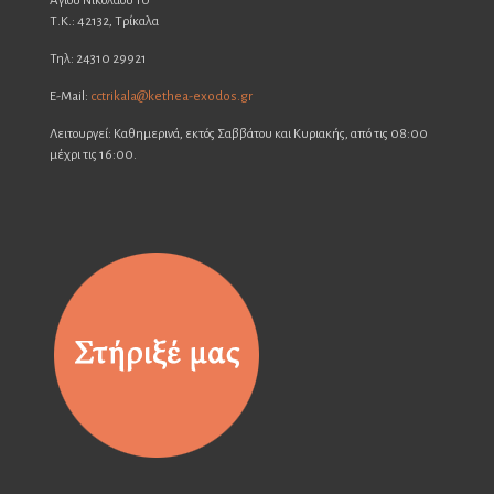
Αγίου Νικολάου 10
Τ.Κ.: 42132, Τρίκαλα
Τηλ: 24310 29921
E-Mail:
cctrikala@kethea-exodos.gr
Λειτουργεί: Καθημερινά, εκτός Σαββάτου και Κυριακής, από τις 08:00
μέχρι τις 16:00.