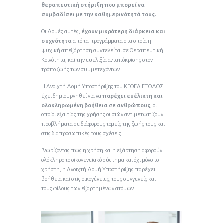
θεραπευτική στήριξη που μπορεί να
συμβαδίσει με την καθημερινότητά τους.
Οι Δομές αυτές,
έχουν μικρότερη διάρκεια και
συχνότητα
από τα προγράμματα στα οποία η
ψυχική απεξάρτηση συντελείται σε Θεραπευτική
Κοινότητα, και την ευελιξία ανταπόκρισης στον
τρόπο ζωής των συμμετεχόντων.
Η Ανοιχτή Δομή Υποστήριξης του ΚΕΘΕΑ ΕΞΟΔΟΣ
έχει δημιουργηθεί για να
παρέχει ευέλικτη και
ολοκληρωμένη βοήθεια σε ανθρώπους
, οι
οποίοι εξαιτίας της χρήσης ουσιών αντιμετωπίζουν
προβλήματα σε διάφορους τομείς της ζωής τους και
στις διαπροσωπικές τους σχέσεις.
Γνωρίζοντας πως η χρήση και η εξάρτηση αφορούν
ολόκληρο το οικογενειακό σύστημα και όχι μόνο το
χρήστη, η Ανοιχτή Δομή Υποστήριξης παρέχει
βοήθεια και στις οικογένειες, τους συγγενείς και
τους φίλους των εξαρτημένων ατόμων.