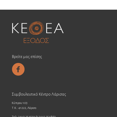
Βρείτε μας επίσης
Συμβουλευτικό Κέντρο Λάρισας
Κύπρου 103
Τ.Κ.: 41222, Λάρισα
Τηλ: 2410 254597 & 2410 254863