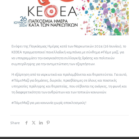
Εν όψει της Παγκόσμιας Ημέρας κατά των Ναρκωτικών 2024 (26 Ιουνίου), το
ΚΕΘΕΑ πραγματοποιεί πανελλαδική καμπάνια με σύνθημα #Πάμε μαζί, για
να υπογραμμίσει την αναγκαιότητα συλλογικής δράσης και πολιτικών
συμπερίληψης για την αντιμετώπιση των εξαρτήσεων.
Η εξάρτηση από τα ναρκωτικά και προλαμβάνεται και θεραπεύεται. Για αυτό,
#ΠάμεΜαζί για δημόσιες, δωρεάν, προσβάσιμες σε όλους και ποιοτικές
υπηρεσίες πρόληψης και θεραπείας, που σέβονται τις ανάγκες, τη φωνή και
τη διαφορετικότητα των ανθρώπων και των τοπικών κοινωνιών.
#ΠάμεΜαζί για μια κοινωνία χωρίς αποκλεισμούς!
Share