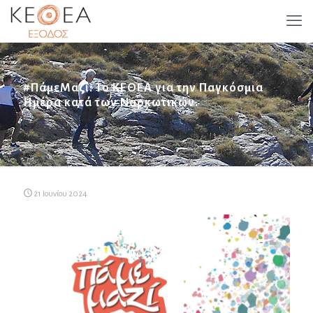
#ΠάμεΜαζί: Το ΚΕΘΕΑ για την Παγκόσμια
Ημέρα κατά των Ναρκωτικών.
21 Ιουνίου 2024