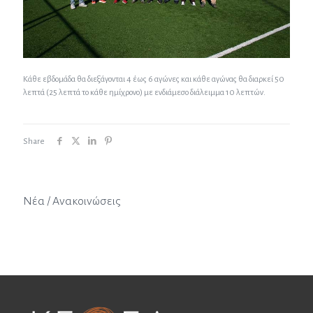
Κάθε εβδομάδα θα διεξάγονται 4 έως 6 αγώνες και κάθε αγώνας θα διαρκεί 50
λεπτά (25 λεπτά το κάθε ημίχρονο) με ενδιάμεσο διάλειμμα 10 λεπτών.
Share
Νέα / Ανακοινώσεις