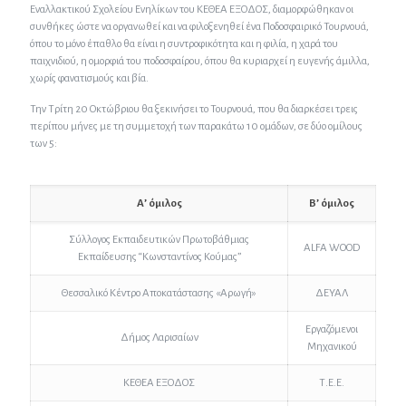
Εναλλακτικού Σχολείου Ενηλίκων του ΚΕΘΕΑ ΕΞΟΔΟΣ, διαμορφώθηκαν οι
συνθήκες ώστε να οργανωθεί και να φιλοξενηθεί ένα Ποδοσφαιρικό Τουρνουά,
όπου το μόνο έπαθλο θα είναι η συντροφικότητα και η φιλία, η χαρά του
παιχνιδιού, η ομορφιά του ποδοσφαίρου, όπου θα κυριαρχεί η ευγενής άμιλλα,
χωρίς φανατισμούς και βία.
Την Τρίτη 20 Οκτώβριου θα ξεκινήσει το Τουρνουά, που θα διαρκέσει τρεις
περίπου μήνες με τη συμμετοχή των παρακάτω 10 ομάδων, σε δύο ομίλους
των 5:
Α’ όμιλος
Β’ όμιλος
Σύλλογος Εκπαιδευτικών Πρωτοβάθμιας
ALFA WOOD
Εκπαίδευσης “Κωνσταντίνος Κούμας”
Θεσσαλικό Κέντρο Αποκατάστασης «Αρωγή»
ΔΕΥΑΛ
Εργαζόμενοι
Δήμος Λαρισαίων
Μηχανικού
ΚΕΘΕΑ ΕΞΟΔΟΣ
Τ.Ε.Ε.