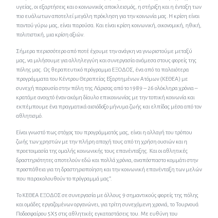
υγείας, οι εξαρτήσεις και ο κοινωνικός αποκλεισμός, η στήριξη και η ένταξη των
πιο ευάλωτων αποτελεί μεγάλη πρόκληση για την κοινωνία μας. Η κρίση είναι
παντού γύρω μας, είναι παρούσα. Και είναι κρίση κοινωνική, οικονομική, ηθική,
πολιτιστική, μια κρίση αξιών.
Σήμερα περισσότερο από ποτέ έχουμε την ανάγκη να γνωριστούμε μεταξύ
μας, να μιλήσουμε για αλληλεγγύη και συνεργασία ανάμεσα στους φορείς της
πόλης μας. Ως θεραπευτικό πρόγραμμα ΕΞΟΔΟΣ, ένα από τα παλαιότερα
προγράμματα του Κέντρου Θεραπείας Εξαρτημένων Ατόμων (ΚΕΘΕΑ) με
συνεχή παρουσία στην πόλη της Λάρισας από το 1989 – 26 ολόκληρα χρόνια –
κρατάμε ανοιχτό έναν ακόμη δίαυλο επικοινωνίας με την τοπική κοινωνία και
εκπέμπουμε ένα πραγματικά αισιόδοξο μήνυμα ζωής και ελπίδας μέσα από τον
αθλητισμό.
Είναι γνωστό πως στόχος του προγράμματός μας, είναι η αλλαγή του τρόπου
ζωής των χρηστών με την πλήρη αποχή τους από τη χρήση ουσιών και η
προετοιμασία της ομαλής κοινωνικής τους επανένταξης. Και οι αθλητικές
δραστηριότητες αποτελούν εδώ και πολλά χρόνια, αναπόσπαστο κομμάτι στην
προσπάθεια για τη δραστηριοποίηση και την κοινωνική επανένταξη των μελών
που παρακολουθούν το πρόγραμμά μας”.
Το ΚΕΘΕΑ ΕΞΟΔΟΣ σε συνεργασία με άλλους 9 σημαντικούς φορείς της πόλης
και ομάδες εργαζομένων οργανώνει, για τρίτη συνεχόμενη χρονιά, το Τουρνουά
Ποδοσφαίρου 5Χ5 στις αθλητικές εγκαταστάσεις του. Με ευθύνη του