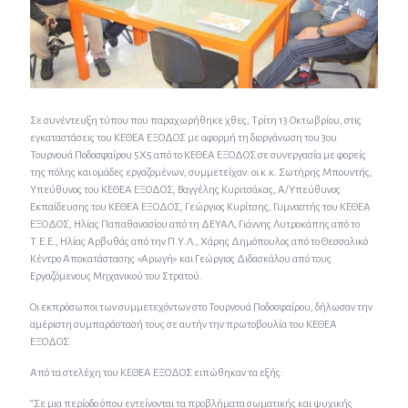
Σε συνέντευξη τύπου που παραχωρήθηκε χθες, Τρίτη 13 Οκτωβρίου, στις
εγκαταστάσεις του ΚΕΘΕΑ ΕΞΟΔΟΣ με αφορμή τη διοργάνωση του 3ου
Τουρνουά Ποδοσφαίρου 5Χ5 από το ΚΕΘΕΑ ΕΞΟΔΟΣ σε συνεργασία με φορείς
της πόλης και ομάδες εργαζομένων, συμμετείχαν: οι κ.κ. Σωτήρης Μπουντής,
Υπεύθυνος του ΚΕΘΕΑ ΕΞΟΔΟΣ, Βαγγέλης Κυριτσάκας, Α/Υπεύθυνος
Εκπαίδευσης του ΚΕΘΕΑ ΕΞΟΔΟΣ, Γεώργιος Κυρίτσης, Γυμναστής του ΚΕΘΕΑ
ΕΞΟΔΟΣ, Ηλίας Παπαθανασίου από τη ΔΕΥΑΛ, Γιάννης Λυτροκάπης από το
Τ.Ε.Ε., Ηλίας Αρβυθάς από την Π.Υ.Λ., Χάρης Δημόπουλος από το Θεσσαλικό
Κέντρο Αποκατάστασης «Αρωγή» και Γεώργιος Διδασκάλου από τους
Εργαζόμενους Μηχανικού του Στρατού.
Οι εκπρόσωποι των συμμετεχόντων στο Τουρνουά Ποδοσφαίρου, δήλωσαν την
αμέριστη συμπαράστασή τους σε αυτήν την πρωτοβουλία του ΚΕΘΕΑ
ΕΞΟΔΟΣ.
Από τα στελέχη του ΚΕΘΕΑ ΕΞΟΔΟΣ ειπώθηκαν τα εξής:
“Σε μια περίοδο όπου εντείνονται τα προβλήματα σωματικής και ψυχικής