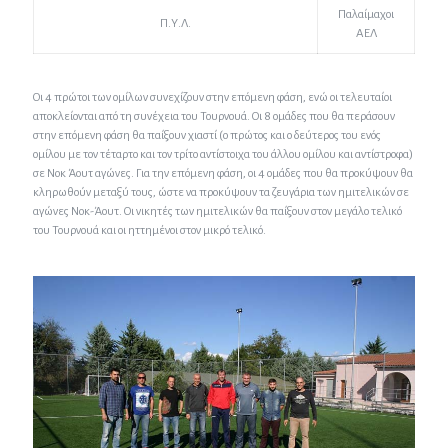
Παλαίμαχοι
Π.Υ.Λ.
ΑΕΛ
Οι 4 πρώτοι των ομίλων συνεχίζουν στην επόμενη φάση, ενώ οι τελευταίοι
αποκλείονται από τη συνέχεια του Τουρνουά. Οι 8 ομάδες που θα περάσουν
στην επόμενη φάση θα παίξουν χιαστί (ο πρώτος και ο δεύτερος του ενός
ομίλου με τον τέταρτο και τον τρίτο αντίστοιχα του άλλου ομίλου και αντίστροφα)
σε Νοκ Άουτ αγώνες. Για την επόμενη φάση, οι 4 ομάδες που θα προκύψουν θα
κληρωθούν μεταξύ τους, ώστε να προκύψουν τα ζευγάρια των ημιτελικών σε
αγώνες Νοκ-Άουτ. Οι νικητές των ημιτελικών θα παίξουν στον μεγάλο τελικό
του Τουρνουά και οι ηττημένοι στον μικρό τελικό.