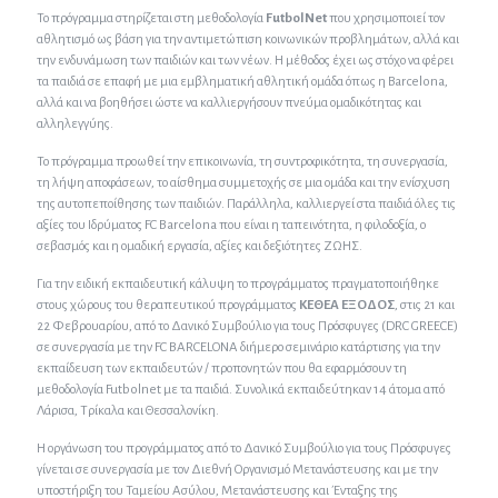
Το πρόγραμμα στηρίζεται στη μεθοδολογία
FutbolNet
που χρησιμοποιεί τον
αθλητισμό ως βάση για την αντιμετώπιση κοινωνικών προβλημάτων, αλλά και
την ενδυνάμωση των παιδιών και των νέων. Η μέθοδος έχει ως στόχο να φέρει
τα παιδιά σε επαφή με μια εμβληματική αθλητική ομάδα όπως η Βarcelona,
αλλά και να βοηθήσει ώστε να καλλιεργήσουν πνεύμα ομαδικότητας και
αλληλεγγύης.
Το πρόγραμμα προωθεί την επικοινωνία, τη συντροφικότητα, τη συνεργασία,
τη λήψη αποφάσεων, το αίσθημα συμμετοχής σε μια ομάδα και την ενίσχυση
της αυτοπεποίθησης των παιδιών. Παράλληλα, καλλιεργεί στα παιδιά όλες τις
αξίες του Ιδρύματος FC Barcelona που είναι η ταπεινότητα, η φιλοδοξία, ο
σεβασμός και η ομαδική εργασία, αξίες και δεξιότητες ΖΩΗΣ.
Για την ειδική εκπαιδευτική κάλυψη το προγράμματος πραγματοποιήθηκε
στους χώρους του θεραπευτικού προγράμματος
ΚΕΘΕΑ ΕΞΟΔΟΣ
, στις 21 και
22 Φεβρουαρίου, από το Δανικό Συμβούλιο για τους Πρόσφυγες (DRC GREECE)
σε συνεργασία με την FC BARCELONA διήμερο σεμινάριο κατάρτισης για την
εκπαίδευση των εκπαιδευτών / προπονητών που θα εφαρμόσουν τη
μεθοδολογία Futbolnet με τα παιδιά. Συνολικά εκπαιδεύτηκαν 14 άτομα από
Λάρισα, Τρίκαλα και Θεσσαλονίκη.
Η οργάνωση του προγράμματος από το Δανικό Συμβούλιο για τους Πρόσφυγες
γίνεται σε συνεργασία με τον Διεθνή Οργανισμό Μετανάστευσης και με την
υποστήριξη του Ταμείου Ασύλου, Μετανάστευσης και Ένταξης της