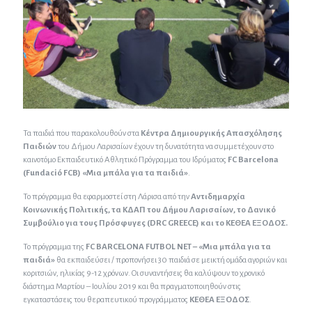
Τα παιδιά που παρακολουθούν στα
Κέντρα Δημιουργικής Απασχόλησης
Παιδιών
του Δήμου Λαρισαίων έχουν τη δυνατότητα να συμμετέχουν στο
καινοτόμο Εκπαιδευτικό Αθλητικό Πρόγραμμα του Ιδρύματος
FC Barcelona
(Fundació FCB) «Μια μπάλα για τα παιδιά»
.
Το πρόγραμμα θα εφαρμοστεί στη Λάρισα από την
Αντιδημαρχία
Κοινωνικής Πολιτικής, τα ΚΔΑΠ του Δήμου Λαρισαίων, το Δανικό
Συμβούλιο για τους Πρόσφυγες (DRC GREECE) και το ΚΕΘΕΑ ΕΞΟΔΟΣ.
Το πρόγραμμα της
FC BARCELONA FUTBOL NET – «Μια μπάλα για τα
παιδιά»
θα εκπαιδεύσει / προπονήσει 30 παιδιά σε μεικτή ομάδα αγοριών και
κοριτσιών, ηλικίας 9-12 χρόνων. Οι συναντήσεις θα καλύψουν το χρονικό
διάστημα Μαρτίου – Ιουλίου 2019 και θα πραγματοποιηθούν στις
εγκαταστάσεις του θεραπευτικού προγράμματος
ΚΕΘΕΑ ΕΞΟΔΟΣ
.