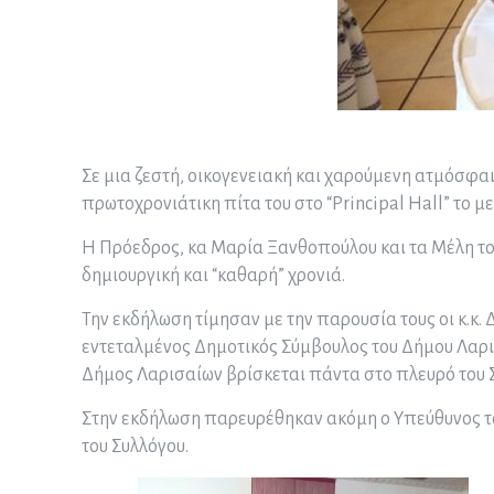
Σε μια ζεστή, οικογενειακή και χαρούμενη ατμόσφ
πρωτοχρονιάτικη πίτα του στο “Principal Hall” το 
Η Πρόεδρος, κα Μαρία Ξανθοπούλου και τα Μέλη του
δημιουργική και “καθαρή” χρονιά.
Την εκδήλωση τίμησαν με την παρουσία τους οι κ.κ
εντεταλμένος Δημοτικός Σύμβουλος του Δήμου Λαρισα
Δήμος Λαρισαίων βρίσκεται πάντα στο πλευρό του Σ
Στην εκδήλωση παρευρέθηκαν ακόμη ο Υπεύθυνος το
του Συλλόγου.