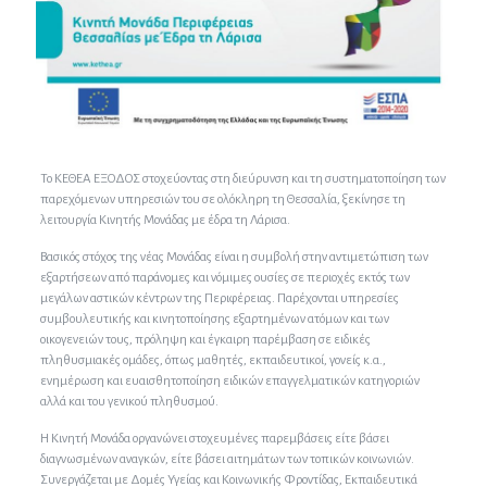
Το ΚΕΘΕΑ ΕΞΟΔΟΣ στοχεύοντας στη διεύρυνση και τη συστηματοποίηση των
παρεχόμενων υπηρεσιών του σε ολόκληρη τη Θεσσαλία, ξεκίνησε τη
λειτουργία Κινητής Μονάδας με έδρα τη Λάρισα.
Βασικός στόχος της νέας Μονάδας είναι η συμβολή στην αντιμετώπιση των
εξαρτήσεων από παράνομες και νόμιμες ουσίες σε περιοχές εκτός των
μεγάλων αστικών κέντρων της Περιφέρειας. Παρέχονται υπηρεσίες
συμβουλευτικής και κινητοποίησης εξαρτημένων ατόμων και των
οικογενειών τους, πρόληψη και έγκαιρη παρέμβαση σε ειδικές
πληθυσμιακές ομάδες, όπως μαθητές, εκπαιδευτικοί, γονείς κ.α.,
ενημέρωση και ευαισθητοποίηση ειδικών επαγγελματικών κατηγοριών
αλλά και του γενικού πληθυσμού.
Η Κινητή Μονάδα οργανώνει στοχευμένες παρεμβάσεις είτε βάσει
διαγνωσμένων αναγκών, είτε βάσει αιτημάτων των τοπικών κοινωνιών.
Συνεργάζεται με Δομές Υγείας και Κοινωνικής Φροντίδας, Εκπαιδευτικά