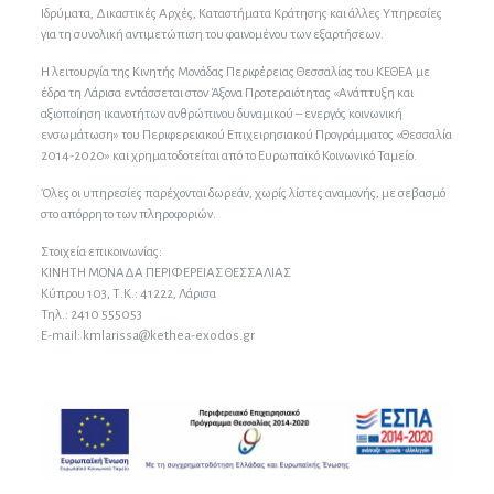
Ιδρύματα, Δικαστικές Αρχές, Καταστήματα Κράτησης και άλλες Υπηρεσίες
για τη συνολική αντιμετώπιση του φαινομένου των εξαρτήσεων.
Η λειτουργία της Κινητής Μονάδας Περιφέρειας Θεσσαλίας του ΚΕΘΕΑ με
έδρα τη Λάρισα εντάσσεται στον Άξονα Προτεραιότητας «Ανάπτυξη και
αξιοποίηση ικανοτήτων ανθρώπινου δυναμικού – ενεργός κοινωνική
ενσωμάτωση» του Περιφερειακού Επιχειρησιακού Προγράμματος «Θεσσαλία
2014-2020» και χρηματοδοτείται από το Ευρωπαϊκό Κοινωνικό Ταμείο.
Όλες οι υπηρεσίες παρέχονται δωρεάν, χωρίς λίστες αναμονής, με σεβασμό
στο απόρρητο των πληροφοριών.
Στοιχεία επικοινωνίας:
ΚΙΝΗΤΗ ΜΟΝΑΔΑ ΠΕΡΙΦΕΡΕΙΑΣ ΘΕΣΣΑΛΙΑΣ
Κύπρου 103, Τ.Κ.: 41222, Λάρισα
Τηλ.: 2410 555053
E-mail: kmlarissa@kethea-exodos.gr