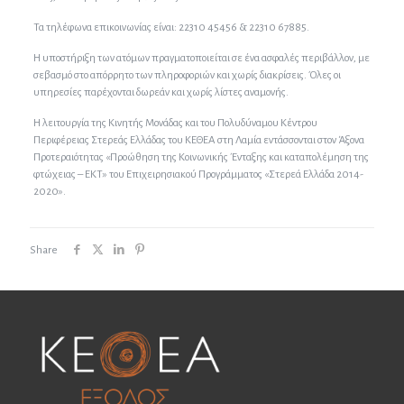
Τα τηλέφωνα επικοινωνίας είναι: 22310 45456 & 22310 67885.
Η υποστήριξη των ατόμων πραγματοποιείται σε ένα ασφαλές περιβάλλον, με
σεβασμό στο απόρρητο των πληροφοριών και χωρίς διακρίσεις. Όλες οι
υπηρεσίες παρέχονται δωρεάν και χωρίς λίστες αναμονής.
Η λειτουργία της Κινητής Μονάδας και του Πολυδύναμου Κέντρου
Περιφέρειας Στερεάς Ελλάδας του ΚΕΘΕΑ στη Λαμία εντάσσονται στον Άξονα
Προτεραιότητας «Προώθηση της Κοινωνικής Ένταξης και καταπολέμηση της
φτώχειας – ΕΚΤ» του Επιχειρησιακού Προγράμματος «Στερεά Ελλάδα 2014-
2020».
Share