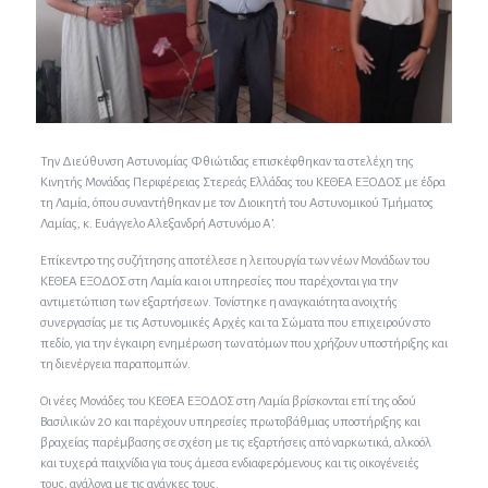
Την Διεύθυνση Αστυνομίας Φθιώτιδας επισκέφθηκαν τα στελέχη της
Κινητής Μονάδας Περιφέρειας Στερεάς Ελλάδας του ΚΕΘΕΑ ΕΞΟΔΟΣ με έδρα
τη Λαμία, όπου συναντήθηκαν με τον Διοικητή του Αστυνομικού Τμήματος
Λαμίας, κ. Ευάγγελο Αλεξανδρή Αστυνόμο Α’.
Επίκεντρο της συζήτησης αποτέλεσε η λειτουργία των νέων Μονάδων του
ΚΕΘΕΑ ΕΞΟΔΟΣ στη Λαμία και οι υπηρεσίες που παρέχονται για την
αντιμετώπιση των εξαρτήσεων. Τονίστηκε η αναγκαιότητα ανοιχτής
συνεργασίας με τις Αστυνομικές Αρχές και τα Σώματα που επιχειρούν στο
πεδίο, για την έγκαιρη ενημέρωση των ατόμων που χρήζουν υποστήριξης και
τη διενέργεια παραπομπών.
Οι νέες Μονάδες του ΚΕΘΕΑ ΕΞΟΔΟΣ στη Λαμία βρίσκονται επί της οδού
Βασιλικών 20 και παρέχουν υπηρεσίες πρωτοβάθμιας υποστήριξης και
βραχείας παρέμβασης σε σχέση με τις εξαρτήσεις από ναρκωτικά, αλκοόλ
και τυχερά παιχνίδια για τους άμεσα ενδιαφερόμενους και τις οικογένειές
τους, ανάλογα με τις ανάγκες τους.