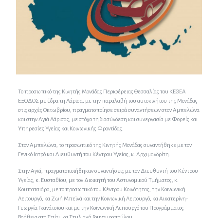
Το προσωπικό της Κινητής Μονάδας Περιφέρειας Θεσσαλίας του ΚΕΘΕΑ
ΕΞΟΔΟΣ με έδρα τη Λάρισα, με την παραλαβή του αυτοκινήτου της Μονάδας
στις αρχές Οκτωβρίου, πραγματοποίησε σειρά συναντήσεων στον Αμπελώνα
και στην Αγιά Λάρισας, με στόχο τη διασύνδεση και συνεργασία με Φορείς και
Υπηρεσίες Υγείας και Κοινωνικής Φροντίδας.
Στον Αμπελώνα, το προσωπικό της Κινητής Μονάδας συναντήθηκε με τον
Γενικό Ιατρό και Διευθυντή του Κέντρου Υγείας, κ. Αρχιμανδρίτη.
Στην Αγιά, πραγματοποιήθηκαν συναντήσεις με τον Διευθυντή του Κέντρου
Υγείας, κ. Ευσταθίου, με τον Διοικητή του Αστυνομικού Τμήματος, κ.
Κουπατσιάρα, με το προσωπικό του Κέντρου Κοινότητας, την Κοινωνική
Λειτουργό, κα Ζωή Μπεϊνά και την Κοινωνική Λειτουργό, κα Αικατερίνη-
Γεωργία Γκανάτσιου και με την Κοινωνική Λειτουργό του Προγράμματος
Βοήθεια στο Σπίτι, κα Στυλιανή Γουγουροπούλου.