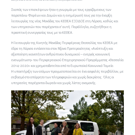
Σκοπός των επισκέψεων ήταν η γνωριμία με τους εργαζόμενους των
παραπάνω Φορέων και Δομών και η ενημέρωσή τους για την έναρξη
λειτουργίας της νέας Μονάδας του ΚΕΘΕΑ ΕΞΟΔΟΣ στη Λάρισα, καθώς και
των υπηρεσιών που παρέχονται σ’ αυτή. Παράλληλα, συζητήθηκε η
προοπτική συνεργασίας τους με το ΚΕΘΕΑ.
Η λειτουργία της Κινητής Μονάδας Περιφέρειας Θεσσαλίας του ΚΕΘΕΑ με
έδρα τη Λάρισα εντάσσεται στον Άξονα Προτεραιότητας «Ανάπτυξη και
αξιοποίηση ικανοτήτων ανθρώπινου δυναμικού – ενεργός κοινωνική
ενσωμάτωση» του Περιφερειακού Επιχειρησιακού Προγράμματος «Θεσσαλία
2014-2020» και χρηματοδοτείται από το Ευρωπαϊκό Κοινωνικό Ταμείο.
Η υποστήριξη των ατόμων πραγματοποιείται σε ένα ασφαλές περιβάλλον, με
σεβασμό στο απόρρητο των πληροφοριών και χωρίς διακρίσεις. Όλες οι
υπηρεσίες παρέχονται δωρεάν και χωρίς λίστες αναμονής.