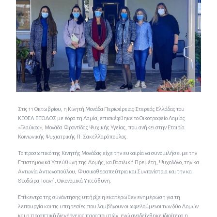
Στις 11 Οκτωβρίου, η Κινητή Μονάδα Περιφέρειας Στερεάς Ελλάδας του
ΚΕΘΕΑ ΕΞΟΔΟΣ με έδρα τη Λαμία, επισκέφθηκε το Οικοτροφείο Λαμίας
«Γλαύκος», Μονάδα Φροντίδας Ψυχικής Υγείας, που ανήκει στην Εταιρία
Κοινωνικής Ψυχιατρικής Π. Σακελλαρόπουλος.
Το προσωπικό της Κινητής Μονάδας είχε την ευκαιρία να συνομιλήσει με την
Επιστημονικά Υπεύθυνη της Δομής, κα Βασιλική Πρεμέτη, Ψυχολόγο, την κα
Αντωνία Αντωνοπούλου, Φυσικοθεραπεύτρια και Συντονίστρια και την κα
Θεοδώρα Τσανή, Οικονομικά Υπεύθυνη.
Επίκεντρο της συνάντησης υπήρξε η εκατέρωθεν ενημέρωση για τη
λειτουργία και τις υπηρεσίες που λαμβάνουν οι ωφελούμενοι των δύο Δομών
και η προοπτική διενέργειας παραπομπών, ενώ αναδείχθηκε ιδιαίτερα η