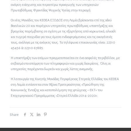
ανάγκη ενίσχυσης και περαιτέρω προαγωγής των υπηρεσιών
Πρωτοβάθμιας Φροντίδας Ψυχικής Υγείας στην περιοχή.
Οι νέες Μονάδες του ΚΕΘΕΑ ΕΞΟΔΟΣ στη Λαμία βρίσκονται επί της οδού
Βασιλικών 20 και παρέχουν υπηρεσίες πρωτοβάθμιας υποστήριξης και
βραχείας παρέμβασης σε σχέση με τις εξαρτήσεις από ναρκωτικά, αλκοόλ
και τυχερά παιχνίδια για τους άμεσα ενδιαφερόμενους και τις οικογένειές
τους, ανάλογα με τις ανάγκες τους. Τα τηλέφωνα επικοινωνίας είναι: 22310
45456 & 22310 67885.
Η υποστήριξη των ατόμων πραγματοποιείται σε ένα ασφαλές περιβάλλον, με
σεβασμό στο απόρρητο των πληροφοριών και χωρίς διακρίσεις. Όλες οι
υπηρεσίες παρέχονται δωρεάν και χωρίς λίστες αναμονής.
Η λειτουργία της Κινητής Μονάδας Περιφέρειας Στερεάς Ελλάδας του ΚΕΘΕΑ
στη Λαμία εντάσσεται στον Άξονα Προτεραιότητας «Προώθηση της
Κοινωνικής Ένταξης και καταπολέμηση της φτώχειας – ΕΚΤ» του
Επιχειρησιακού Προγράμματος «Στερεά Ελλάδα 2014-2020».
Share