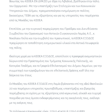
Βοιωτίας του ΚΕΘΕΑ ΕΝ ΔΡΑΣΕΙ με έδρα τη Λιβαδειά, βρέθηκαν στην πόλη
του Ορχομενού. Με την υποστήριξη των Στελεχών και των Κοινωνικών
Υπηρεσιών του Δήμου, πραγματοποίησαν ενημέρωση σε πολίτες
δικαιούχους ΤΕΒΑ για τις εξαρτήσεις και για τις υπηρεσίες που παρέχονται
από τις Μονάδες του ΚΕΘΕΑ.
Επιπλέον, με την ευγενική παραχώρηση του Προέδρου και Διευθύνοντα
Συμβούλου του Οργανισμού των Αστικών Συγκοινωνιών Λαμίας Α.Ε., κ.
Νικόλαου Γούλα και την συμβολή του προσωπικού, το ΚΕΘΕΑ ΕΞΟΔΟΣ
προχώρησε σε τοποθέτηση ενημερωτικού υλικού στα Αστικά Λεωφορεία
της πόλης.
Ιδιαίτερη χαρά για το ΚΕΘΕΑ ΕΞΟΔΟΣ, αποτέλεσε η προσφορά αναμνηστικών
δώρων από την Προϊσταμένη του Τμήματος Κοινωνικής Πολιτικής, κα
Κατερίνα Τσαδήμα, και το Γραφείο Εθελοντισμού του Δήμου Λαμιέων, για την
συμμετοχή των εργαζομένων του σε εθελοντικές δράσεις καθ’ όλη την
διάρκεια του έτους.
Οι Μονάδες του ΚΕΘΕΑ ΕΞΟΔΟΣ στη Λαμία βρίσκονται επί της οδού Βασιλικών
20 και παρέχουν υπηρεσίες πρωτοβάθμιας υποστήριξης και βραχείας
παρέμβασης σε σχέση με τις εξαρτήσεις από ναρκωτικά, αλκοόλ και τυχερά
παιχνίδια για τους άμεσα ενδιαφερόμενους και τις οικογένειές τους, ανάλογα
με τις ανάγκες τους.
Τα τηλέφωνα επικοινωνίας είναι: 22310 45456 & 22310 67885.