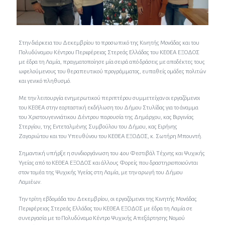
Στην διάρκεια του Δεκεμβρίου το προσωπικό της Κινητής Μονάδας και του
Πολυδύναμου Κέντρου Περιφέρειας Στερεάς Ελλάδας του ΚΕΘΕΑ ΕΞΟΔΟΣ
με έδρα τη Λαμία, πραγματοποίησε μία σειρά από δράσεις με αποδέκτες τους
ωφελούμενους του θεραπευτικού προγράμματος, ευπαθείς ομάδες πολιτών
και γενικό πληθυσμό.
Με την λειτουργία ενημερωτικού περιπτέρου συμμετείχαν οι εργαζόμενοι
του ΚΕΘΕΑ στην εορταστική εκδήλωση του Δήμου Στυλίδας για το άναμμα
του Χριστουγεννιάτικου Δέντρου παρουσία της Δημάρχου, κας Βιργινίας
Στεργίου, της Εντεταλμένης Συμβούλου του Δήμου, κας Ειρήνης
Ζαγαριώτου και του Υπευθύνου του ΚΕΘΕΑ ΕΞΟΔΟΣ, κ. Σωτήρη Μπουντή.
Σημαντική υπήρξε η συνδιοργάνωση του 4ου Φεστιβάλ Τέχνης και Ψυχικής
Υγείας από το ΚΕΘΕΑ ΕΞΟΔΟΣ και άλλους Φορείς που δραστηριοποιούνται
στον τομέα της Ψυχικής Υγείας στη Λαμία, με την αρωγή του Δήμου
Λαμιέων.
Την τρίτη εβδομάδα του Δεκεμβρίου, οι εργαζόμενοι της Κινητής Μονάδας
Περιφέρειας Στερεάς Ελλάδας του ΚΕΘΕΑ ΕΞΟΔΟΣ με έδρα τη Λαμία σε
συνεργασία με το Πολυδύναμο Κέντρο Ψυχικής Απεξάρτησης Νομού