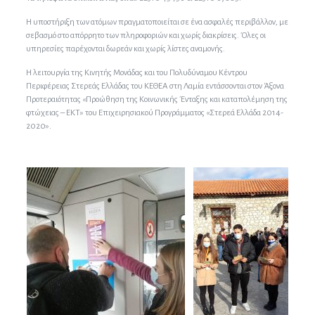
Η υποστήριξη των ατόμων πραγματοποιείται σε ένα ασφαλές περιβάλλον, με
σεβασμό στο απόρρητο των πληροφοριών και χωρίς διακρίσεις. Όλες οι
υπηρεσίες παρέχονται δωρεάν και χωρίς λίστες αναμονής.
Η λειτουργία της Κινητής Μονάδας και του Πολυδύναμου Κέντρου
Περιφέρειας Στερεάς Ελλάδας του ΚΕΘΕΑ στη Λαμία εντάσσονται στον Άξονα
Προτεραιότητας «Προώθηση της Κοινωνικής Ένταξης και καταπολέμηση της
φτώχειας – ΕΚΤ» του Επιχειρησιακού Προγράμματος «Στερεά Ελλάδα 2014-
2020».