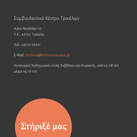
Συμβουλευτικό Κέντρο Τρικάλων
Αγίου Νικολάου 10
Τ.Κ.: 42132, Τρίκαλα
Τηλ: 24310 29921
E-Mail:
cctrikala@kethea-exodos.gr
Λειτουργεί: Καθημερινά, εκτός Σαββάτου και Κυριακής, από τις 08:00
μέχρι τις 16:00.