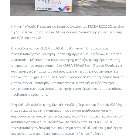
Η Κινητή Μονάδα Περιφέρειας Στερεάς Ελλάδας του ΚΕΘΕΑ ΕΞΟΔΟΣ με έδρα
τη Λαμία πραγματοποίησε τον Μάρτιο δράσεις διασύνδεσης και ενημέρωσης
σε Θήβα και Χαλκίδα.
Οι εργαζόμενες του ΚΕΘΕΑ ΕΞΟΔΟΣ βρέθηκαν στη Θήβα όπου και
πραγματοποίησαν συνάντηση με τον Δήμαρχο Δήμου Θηβαίων, κ. Γεώργιο
Αναστασίου. Κύρια σημεία της συνάντησης υπήρξαν η ενημέρωση για της
υπηρεσίες που παρέχονται από το ΚΕΘΕΑ ΕΞΟΔΟΣ στη Στερεά Ελλάδα και η
συζήτηση για ζητήματα που σχετίζονται με τις εξαρτήσεις στην ευρύτερη
περιοχή του Δήμου Θηβαίων. Προτάθηκαν δράσεις και παρεμβάσεις που θα
μπορούσαν να υλοποιηθούν σε συνεργασία με τον Δήμο Θηβαίων προς
ενημέρωση των πολιτών και υποστήριξη των ατόμων που αντιμετωπίζουν
προβλήματα εξάρτησης.
Στη Χαλκίδα, οι δράσεις της Κινητής Μονάδας Περιφέρειας Στερεάς Ελλάδας
ήταν εστιασμένες στην ενημέρωση του γενικού πληθυσμού και την
συμβουλευτική υποστήριξη ενδιαφερόμενων. Με την άμεση και ουσιαστική
ανταπόκριση του Δήμου Χαλκιδέων, τα στελέχη του ΚΕΘΕΑ ΕΞΟΔΟΣ,
πραγματοποίησαν διανομή έντυπου ενημερωτικού υλικού στους πολίτες σε
κεντρικό σημείο της πόλης και συμβουλευτική υποστήριξη σε