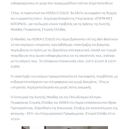
ενδιαφερόμενους σε χώρο που παραχωρήθηκε από τον Δήμο Χαλκιδέων.
Τέλος, το προσωπικό του ΚΕΘΕΑ ΕΞΟΔΟΣ, θα ήθελε να εκφράσει τις θερμές
του ευχαριστίες στον κ. Δημήτριο Κοτορλό της Επιχείρησης «ΕΠΙΓΡΑΦΕΣ
ΚΟΤΟΡΛΟΣ», για την δωρεά υλικού προβολής για τις δράσεις της Κινητής
Μονάδας Περιφέρειας Στερεάς Ελλάδας.
Οι Μονάδες του ΚΕΘΕΑ ΕΞΟΔΟΣ στη Λαμία βρίσκονται επί της οδού Βασιλικών
20 και παρέχουν υπηρεσίες πρωτοβάθμιας υποστήριξης και βραχείας
παρέμβασης σε σχέση με τις εξαρτήσεις από ναρκωτικά, αλκοόλ και τυχερά
παιχνίδια για τους άμεσα ενδιαφερόμενους και τις οικογένειές τους, ανάλογα
με τις ανάγκες τους. Τα τηλέφωνα επικοινωνίας είναι: 22310 45456 & 22310
67885.
Η υποστήριξη των ατόμων πραγματοποιείται σε ένα ασφαλές περιβάλλον, με
σεβασμό στο απόρρητο των πληροφοριών και χωρίς διακρίσεις. Όλες οι
υπηρεσίες παρέχονται δωρεάν και χωρίς λίστες αναμονής.
Η λειτουργία της Κινητής Μονάδας και του Πολυδύναμου Κέντρου
Περιφέρειας Στερεάς Ελλάδας του ΚΕΘΕΑ στη Λαμία εντάσσονται στον Άξονα
Προτεραιότητας «Προώθηση της Κοινωνικής Ένταξης και καταπολέμηση της
φτώχειας – ΕΚΤ» του Επιχειρησιακού Προγράμματος «Στερεά Ελλάδα 2014-
2020».