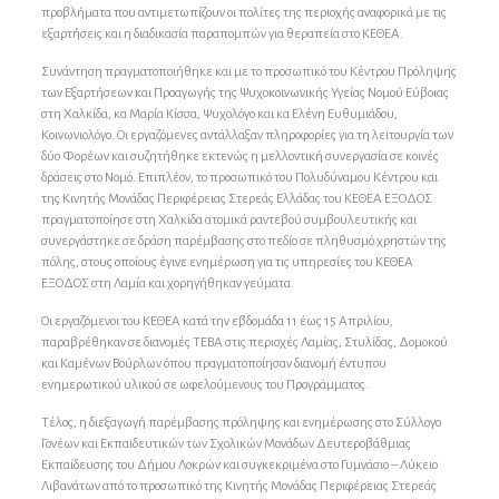
προβλήματα που αντιμετωπίζουν οι πολίτες της περιοχής αναφορικά με τις
εξαρτήσεις και η διαδικασία παραπομπών για θεραπεία στο ΚΕΘΕΑ.
Συνάντηση πραγματοποιήθηκε και με το προσωπικό του Κέντρου Πρόληψης
των Εξαρτήσεων και Προαγωγής της Ψυχοκοινωνικής Υγείας Νομού Εύβοιας
στη Χαλκίδα, κα Μαρία Κίσσα, Ψυχολόγο και κα Ελένη Ευθυμιάδου,
Κοινωνιολόγο. Οι εργαζόμενες αντάλλαξαν πληροφορίες για τη λειτουργία των
δύο Φορέων και συζητήθηκε εκτενώς η μελλοντική συνεργασία σε κοινές
δράσεις στο Νομό. Επιπλέον, το προσωπικό του Πολυδύναμου Κέντρου και
της Κινητής Μονάδας Περιφέρειας Στερεάς Ελλάδας του ΚΕΘΕΑ ΕΞΟΔΟΣ
πραγματοποίησε στη Χαλκίδα ατομικά ραντεβού συμβουλευτικής και
συνεργάστηκε σε δράση παρέμβασης στο πεδίο σε πληθυσμό χρηστών της
πόλης, στους οποίους έγινε ενημέρωση για τις υπηρεσίες του ΚΕΘΕΑ
ΕΞΟΔΟΣ στη Λαμία και χορηγήθηκαν γεύματα.
Οι εργαζόμενοι του ΚΕΘΕΑ κατά την εβδομάδα 11 έως 15 Απριλίου,
παραβρέθηκαν σε διανομές ΤΕΒΑ στις περιοχές Λαμίας, Στυλίδας, Δομοκού
και Καμένων Βούρλων όπου πραγματοποίησαν διανομή έντυπου
ενημερωτικού υλικού σε ωφελούμενους του Προγράμματος.
Τέλος, η διεξαγωγή παρέμβασης πρόληψης και ενημέρωσης στο Σύλλογο
Γονέων και Εκπαιδευτικών των Σχολικών Μονάδων Δευτεροβάθμιας
Εκπαίδευσης του Δήμου Λοκρών και συγκεκριμένα στο Γυμνάσιο – Λύκειο
Λιβανάτων από το προσωπικό της Κινητής Μονάδας Περιφέρειας Στερεάς