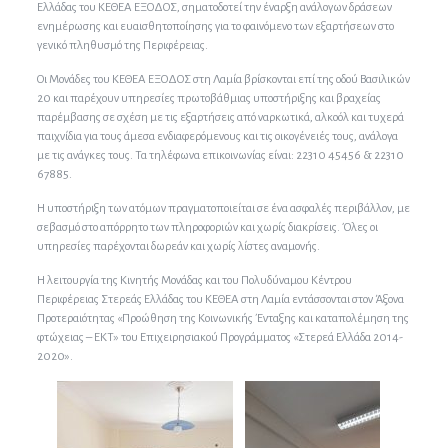
Ελλάδας του ΚΕΘΕΑ ΕΞΟΔΟΣ, σηματοδοτεί την έναρξη ανάλογων δράσεων
ενημέρωσης και ευαισθητοποίησης για το φαινόμενο των εξαρτήσεων στο
γενικό πληθυσμό της Περιφέρειας.
Οι Μονάδες του ΚΕΘΕΑ ΕΞΟΔΟΣ στη Λαμία βρίσκονται επί της οδού Βασιλικών
20 και παρέχουν υπηρεσίες πρωτοβάθμιας υποστήριξης και βραχείας
παρέμβασης σε σχέση με τις εξαρτήσεις από ναρκωτικά, αλκοόλ και τυχερά
παιχνίδια για τους άμεσα ενδιαφερόμενους και τις οικογένειές τους, ανάλογα
με τις ανάγκες τους. Τα τηλέφωνα επικοινωνίας είναι: 22310 45456 & 22310
67885.
Η υποστήριξη των ατόμων πραγματοποιείται σε ένα ασφαλές περιβάλλον, με
σεβασμό στο απόρρητο των πληροφοριών και χωρίς διακρίσεις. Όλες οι
υπηρεσίες παρέχονται δωρεάν και χωρίς λίστες αναμονής.
Η λειτουργία της Κινητής Μονάδας και του Πολυδύναμου Κέντρου
Περιφέρειας Στερεάς Ελλάδας του ΚΕΘΕΑ στη Λαμία εντάσσονται στον Άξονα
Προτεραιότητας «Προώθηση της Κοινωνικής Ένταξης και καταπολέμηση της
φτώχειας – ΕΚΤ» του Επιχειρησιακού Προγράμματος «Στερεά Ελλάδα 2014-
2020».