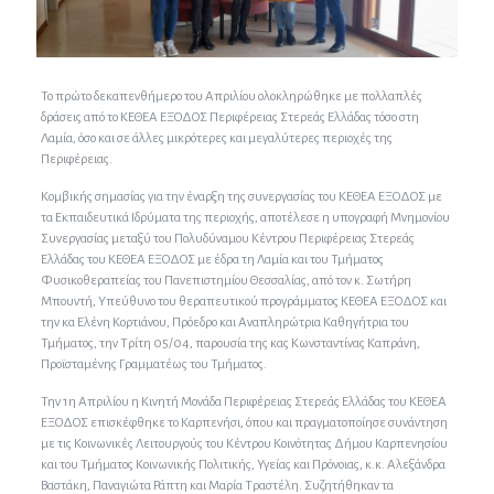
Το πρώτο δεκαπενθήμερο του Απριλίου ολοκληρώθηκε με πολλαπλές
δράσεις από το ΚΕΘΕΑ ΕΞΟΔΟΣ Περιφέρειας Στερεάς Ελλάδας τόσο στη
Λαμία, όσο και σε άλλες μικρότερες και μεγαλύτερες περιοχές της
Περιφέρειας.
Κομβικής σημασίας για την έναρξη της συνεργασίας του ΚΕΘΕΑ ΕΞΟΔΟΣ με
τα Εκπαιδευτικά Ιδρύματα της περιοχής, αποτέλεσε η υπογραφή Μνημονίου
Συνεργασίας μεταξύ του Πολυδύναμου Κέντρου Περιφέρειας Στερεάς
Ελλάδας του ΚΕΘΕΑ ΕΞΟΔΟΣ με έδρα τη Λαμία και του Τμήματος
Φυσικοθεραπείας του Πανεπιστημίου Θεσσαλίας, από τον κ. Σωτήρη
Μπουντή, Υπεύθυνο του θεραπευτικού προγράμματος ΚΕΘΕΑ ΕΞΟΔΟΣ και
την κα Ελένη Κορτιάνου, Πρόεδρο και Αναπληρώτρια Καθηγήτρια του
Τμήματος, την Τρίτη 05/04, παρουσία της κας Κωνσταντίνας Καπράνη,
Προϊσταμένης Γραμματέως του Τμήματος.
Την 1η Απριλίου η Κινητή Μονάδα Περιφέρειας Στερεάς Ελλάδας του ΚΕΘΕΑ
ΕΞΟΔΟΣ επισκέφθηκε το Καρπενήσι, όπου και πραγματοποίησε συνάντηση
με τις Κοινωνικές Λειτουργούς του Κέντρου Κοινότητας Δήμου Καρπενησίου
και του Τμήματος Κοινωνικής Πολιτικής, Υγείας και Πρόνοιας, κ.κ. Αλεξάνδρα
Βαστάκη, Παναγιώτα Ράπτη και Μαρία Τραστέλη. Συζητήθηκαν τα