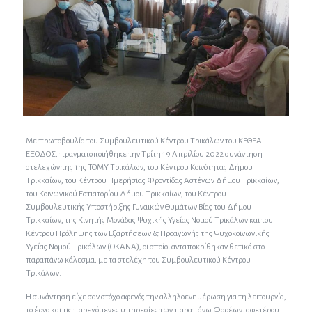
Με πρωτοβουλία του Συμβουλευτικού Κέντρου Τρικάλων του ΚΕΘΕΑ
ΕΞΟΔΟΣ, πραγματοποιήθηκε την Τρίτη 19 Απριλίου 2022 συνάντηση
στελεχών της 1ης ΤΟΜΥ Τρικάλων, του Κέντρου Κοινότητας Δήμου
Τρικκαίων, του Κέντρου Ημερήσιας Φροντίδας Αστέγων Δήμου Τρικκαίων,
του Κοινωνικού Εστιατορίου Δήμου Τρικκαίων, του Κέντρου
Συμβουλευτικής Υποστήριξης Γυναικών Θυμάτων Βίας του Δήμου
Τρικκαίων, της Κινητής Μονάδας Ψυχικής Υγείας Νομού Τρικάλων και του
Κέντρου Πρόληψης των Εξαρτήσεων & Προαγωγής της Ψυχοκοινωνικής
Υγείας Νομού Τρικάλων (ΟΚΑΝΑ), οι οποίοι ανταποκρίθηκαν θετικά στο
παραπάνω κάλεσμα, με τα στελέχη του Συμβουλευτικού Κέντρου
Τρικάλων.
Η συνάντηση είχε σαν στόχο αφενός την αλληλοενημέρωση για τη λειτουργία,
το έργο και τις παρεχόμενες υπηρεσίες των παραπάνω Φορέων, αφετέρου