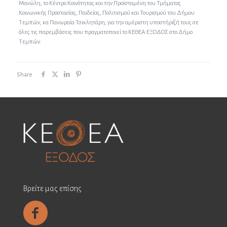
Μανώλη, το Κέντρο Κοινότητας και την Προϊσταμένη του Τμήματος
Κοινωνικής Προστασίας, Παιδείας, Πολιτισμού και Τουρισμού του Δήμου
Τεμπών, κα Πανωραία Τσικλητάρη, για την αμέριστη υποστήριξή τους σε
όλες τις παρεμβάσεις που πραγματοποιεί το ΚΕΘΕΑ ΕΞΟΔΟΣ στο Δήμο
Τεμπών.
Share
Βρείτε μας επίσης