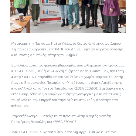
Με αφορμή την Παγκόσμια Ημέρα Υγείας, τo Κέντρο Κοινότητας του Δήμου
Τεμπών σε συνεργασία με τα ΚΑΠΗ του Δήμου Τεμπών, διοργάνωσαν σειρά
ομιλιών στις Δημοτικές Ενότητες του Δήμου.
Στο πλαίσιο αυτό, πραγματοποιήθηκε ομιλία από το θεραπευτικό πρόγραμμα
ΚΕΘΕΑ ΕΞΟΔΟΣ, με θέμα: «Ανοιχτή συζήτηση για το Οινόπνευμα», την Τρίτη
4 Απριλίου 2023, στην αίθουσα του ΚΑΠΗ Μακρυχωρίου Λάρισας. Ομιλητής
ήταν ο κ. Επαμεινώνδας Πριναράκης – Υπεύθυνος της Δομής Απεξάρτησης
από το Αλκοόλ και τα Τυχερά Παιχνίδια του ΚΕΘΕΑ ΕΞΟΔΟΣ. Στη διάρκεια της
εκδήλωσης, δόθηκε η ευκαιρία για συζήτηση αναφορικά με τις επιπτώσεις
του αλκοόλ και την επιρροή του στην υγεία και στην καθημερινότητα των
ανθρώπων.
Στην εκδήλωση συμμετείχε και το προσωπικό της Κινητής Μονάδας
Περιφέρειας Θεσσαλίας του ΚΕΘΕΑ ΕΞΟΔΟΣ.
Το ΚΕΘΕΑ ΕΞΟΔΟΣ ευχαριστεί θερμά τον Δήμαρχο Τεμπών, κ. Γεώργιο