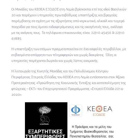
Οι Μονάδες του ΚΕΘΕΑ ΕΞΟΔΟΣ στη Λαμία βρίσκονται επί της οδού Βασιλικών
20 και παρέχουν υπηρεσίες πρωτοβάθμιας υποστήριξης και βραχείας
παρέμβασης σε σχέση με τις εξαρτήσεις από ναρκωτικά, αλκοόλ και τυχερά
παιχνίδια για τους άμεσα ενδιαφερόμενους και τις οικογένειές τους, ανάλογα
με τις ανάγκες τους. Τα τηλέφωνα επικοινωνίας είναι: 22310 45456 & 22310
67885.
Η υποστήριξη των ατόμων πραγματοποιείται σε ένα ασφαλές περιβάλλον, με
σεβασμό στο απόρρητο των πληροφοριών και χωρίς διακρίσεις. Όλες οι
υπηρεσίες παρέχονται δωρεάν και χωρίς λίστες αναμονής.
Η λειτουργία της Κινητής Μονάδας και του Πολυδύναμου Κέντρου
Περιφέρειας Στερεάς Ελλάδας του ΚΕΘΕΑ στη Λαμία εντάσσονται στον Άξονα
Προτεραιότητας «Προώθηση της Κοινωνικής Ένταξης και καταπολέμηση της
φτώχειας – ΕΚΤ» του Επιχειρησιακού Προγράμματος «Στερεά Ελλάδα 2014-
2020».