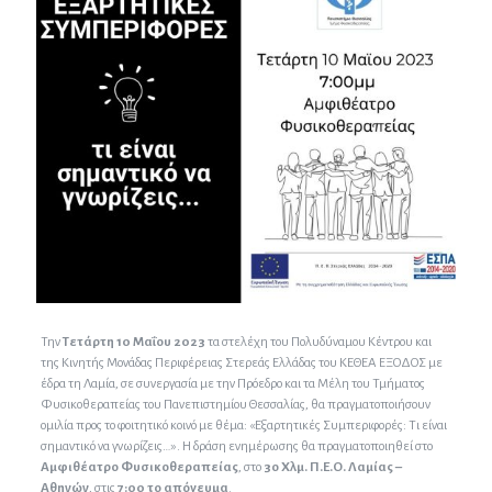
Την
Τετάρτη 10 Μαΐου 2023
τα στελέχη του Πολυδύναμου Κέντρου και
της Κινητής Μονάδας Περιφέρειας Στερεάς Ελλάδας του ΚΕΘΕΑ ΕΞΟΔΟΣ με
έδρα τη Λαμία, σε συνεργασία με την Πρόεδρο και τα Μέλη του Τμήματος
Φυσικοθεραπείας του Πανεπιστημίου Θεσσαλίας, θα πραγματοποιήσουν
ομιλία προς το φοιτητικό κοινό με θέμα: «Εξαρτητικές Συμπεριφορές: Τι είναι
σημαντικό να γνωρίζεις…». Η δράση ενημέρωσης θα πραγματοποιηθεί στο
Αμφιθέατρο Φυσικοθεραπείας
, στο
3ο Χλμ. Π.Ε.Ο. Λαμίας –
Αθηνών
, στις
7:00 το απόγευμα
.