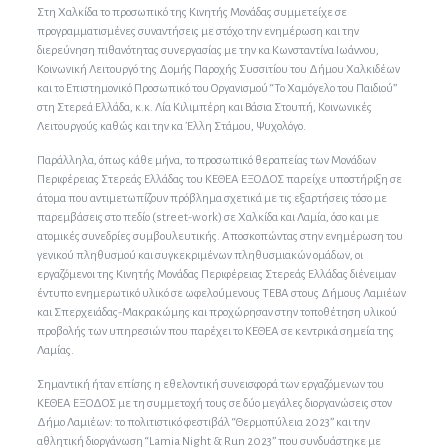
Στη Χαλκίδα το προσωπικό της Κινητής Μονάδας συμμετείχε σε
προγραμματισμένες συναντήσεις με στόχο την ενημέρωση και την
διερεύνηση πιθανότητας συνεργασίας με την κα Κωνσταντίνα Ιωάννου,
Κοινωνική Λειτουργό της Δομής Παροχής Συσσιτίου του Δήμου Χαλκιδέων
και το Επιστημονικό Προσωπικό του Οργανισμού “Το Χαμόγελο του Παιδιού”
στη Στερεά Ελλάδα, κ.κ. Λία Κιλιμπέρη και Βάσια Στουπή, Κοινωνικές
Λειτουργούς καθώς και την κα Έλλη Στάμου, Ψυχολόγο.
Παράλληλα, όπως κάθε μήνα, το προσωπικό θεραπείας των Μονάδων
Περιφέρειας Στερεάς Ελλάδας του ΚΕΘΕΑ ΕΞΟΔΟΣ παρείχε υποστήριξη σε
άτομα που αντιμετωπίζουν πρόβλημα σχετικά με τις εξαρτήσεις τόσο με
παρεμβάσεις στο πεδίο (street-work) σε Χαλκίδα και Λαμία, όσο και με
ατομικές συνεδρίες συμβουλευτικής. Αποσκοπώντας στην ενημέρωση του
γενικού πληθυσμού και συγκεκριμένων πληθυσμιακών ομάδων, οι
εργαζόμενοι της Κινητής Μονάδας Περιφέρειας Στερεάς Ελλάδας διένειμαν
έντυπο ενημερωτικό υλικό σε ωφελούμενους ΤΕΒΑ στους Δήμους Λαμιέων
και Σπερχειάδας-Μακρακώμης και προχώρησαν στην τοποθέτηση υλικού
προβολής των υπηρεσιών που παρέχει το ΚΕΘΕΑ σε κεντρικά σημεία της
Λαμίας.
Σημαντική ήταν επίσης η εθελοντική συνεισφορά των εργαζόμενων του
ΚΕΘΕΑ ΕΞΟΔΟΣ με τη συμμετοχή τους σε δύο μεγάλες διοργανώσεις στον
Δήμο Λαμιέων: το πολιτιστικό φεστιβάλ “Θερμοπύλεια 2023” και την
αθλητική διοργάνωση “Lamia Night & Run 2023” που συνδυάστηκε με