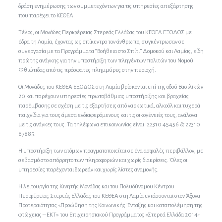
δράση ενημέρωσης των συμμετεχόντων για τις υπηρεσίες απεξάρτησης
που παρέχει το ΚΕΘΕΑ.
Τέλος, οι Μονάδες Περιφέρειας Στερεάς Ελλάδας του ΚΕΘΕΑ ΕΞΟΔΟΣ με
έδρα τη Λαμία, έχοντας ως επίκεντρο τον άνθρωπο, συγκέντρωσαν σε
συνεργασία με τα Προγράμματα “Βοήθεια στο Σπίτι” Δομοκού και Λαμίας, είδη
πρώτης ανάγκης για την υποστήριξη των πληγέντων πολιτών του Νομού
Φθιώτιδας από τις πρόσφατες πλημμύρες στην περιοχή.
Οι Μονάδες του ΚΕΘΕΑ ΕΞΟΔΟΣ στη Λαμία βρίσκονται επί της οδού Βασιλικών
20 και παρέχουν υπηρεσίες πρωτοβάθμιας υποστήριξης και βραχείας
παρέμβασης σε σχέση με τις εξαρτήσεις από ναρκωτικά, αλκοόλ και τυχερά
παιχνίδια για τους άμεσα ενδιαφερόμενους και τις οικογένειές τους, ανάλογα
με τις ανάγκες τους. Τα τηλέφωνα επικοινωνίας είναι: 22310 45456 & 22310
67885.
Η υποστήριξη των ατόμων πραγματοποιείται σε ένα ασφαλές περιβάλλον, με
σεβασμό στο απόρρητο των πληροφοριών και χωρίς διακρίσεις. Όλες οι
υπηρεσίες παρέχονται δωρεάν και χωρίς λίστες αναμονής.
Η λειτουργία της Κινητής Μονάδας και του Πολυδύναμου Κέντρου
Περιφέρειας Στερεάς Ελλάδας του ΚΕΘΕΑ στη Λαμία εντάσσονται στον Άξονα
Προτεραιότητας «Προώθηση της Κοινωνικής Ένταξης και καταπολέμηση της
φτώχειας – ΕΚΤ» του Επιχειρησιακού Προγράμματος «Στερεά Ελλάδα 2014-