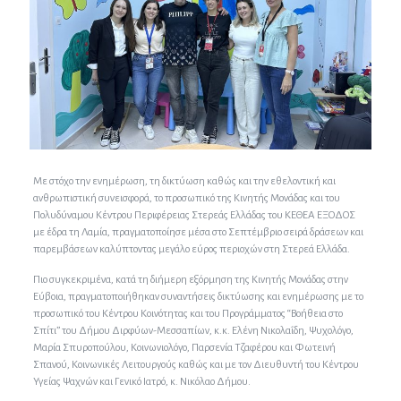
Με στόχο την ενημέρωση, τη δικτύωση καθώς και την εθελοντική και
ανθρωπιστική συνεισφορά, το προσωπικό της Κινητής Μονάδας και του
Πολυδύναμου Κέντρου Περιφέρειας Στερεάς Ελλάδας του ΚΕΘΕΑ ΕΞΟΔΟΣ
με έδρα τη Λαμία, πραγματοποίησε μέσα στο Σεπτέμβριο σειρά δράσεων και
παρεμβάσεων καλύπτοντας μεγάλο εύρος περιοχών στη Στερεά Ελλάδα.
Πιο συγκεκριμένα, κατά τη διήμερη εξόρμηση της Κινητής Μονάδας στην
Εύβοια, πραγματοποιήθηκαν συναντήσεις δικτύωσης και ενημέρωσης με το
προσωπικό του Κέντρου Κοινότητας και του Προγράμματος “Βοήθεια στο
Σπίτι” του Δήμου Διρφύων-Μεσσαπίων, κ.κ. Ελένη Νικολαΐδη, Ψυχολόγο,
Μαρία Σπυροπούλου, Κοινωνιολόγο, Παρσενία Τζαφέρου και Φωτεινή
Σπανού, Κοινωνικές Λειτουργούς καθώς και με τον Διευθυντή του Κέντρου
Υγείας Ψαχνών και Γενικό Ιατρό, κ. Νικόλαο Δήμου.