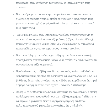
προχωράει στην κατάργησή των φορέων και στη διοικητική τους
συνένωση.
Γίνεται λόγος για «απομόνωση» των φορέων, και αποσιωπώνται οι
συνέργειές τους στο πεδίο, οι οποίες δείχνουν ότι η διασύνδεσή τους
μπορεί να επιτευχθεί, χωρίς να θιγεί η διοικητική και επιστημονική
τους αυτοτέλεια.
Το εθνικό δίκτυο δωρεάν υπηρεσιών ποικίλων προσεγγίσεων για τα
ναρκωτικά και τις αναδυόμενες εξαρτήσεις (τζόγος, αλκοόλ, οθόνες),
που αναπτύχθηκε για να καλύπτει γεωγραφικά όλη την επικράτεια,
παρουσιάζεται ως «κατακερματισμός των υπηρεσιών».
Γίνεται επίκληση της ανάγκης για αύξηση των θέσεων σωματικής
αποτοξίνωσης στα νοσοκομεία, χωρίς να εξηγείται πώς η συγχώνευση
των φορέων σχετίζεται με αυτό.
Προβάλλονται ως πρόβλημα οι λίστες αναμονής, ενώ στην Ελλάδα το
φαινόμενο είναι εξαιρετικά περιορισμένο, και γίνεται λόγος για μόνο 145
(!) θέσεις θεραπείας την ώρα που το ΚΕΘΕΑ, για παράδειγμα, διατηρεί
σήμερα ενεργή θεραπευτική σχέση με σχεδόν 6.000 άτομα.
Ο όρος «θέσεις θεραπείας» αντικαθίσταται με τον όρο «κλίνες», ο οποίος
παθολογικοποιεί τους ανθρώπους με πρόβλημα χρήσης ή εξάρτησης
και προωθεί μια στενά βιοϊατρική προσέγγιση ενός σύνθετου
πολυπαραγοντικού φαινομένου. Αγνοείται, έτσι, η διεθνής