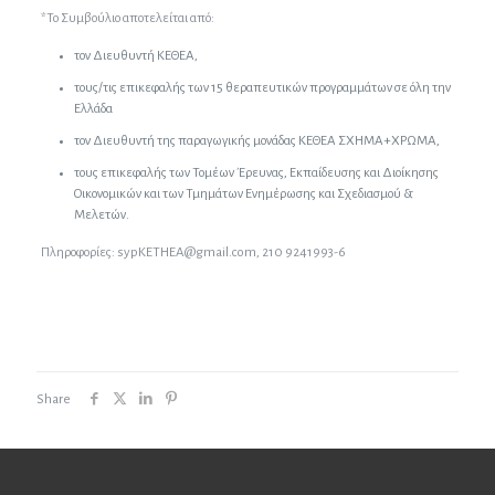
*Το Συμβούλιο αποτελείται από:
τον Διευθυντή ΚΕΘΕΑ,
τους/τις επικεφαλής των 15 θεραπευτικών προγραμμάτων σε όλη την
Ελλάδα
τον Διευθυντή της παραγωγικής μονάδας ΚΕΘΕΑ ΣΧΗΜΑ+ΧΡΩΜΑ,
τους επικεφαλής των Τομέων Έρευνας, Εκπαίδευσης και Διοίκησης
Οικονομικών και των Τμημάτων Ενημέρωσης και Σχεδιασμού &
Μελετών.
Πληροφορίες: sypKETHEA@gmail.com, 210 9241993-6
Share