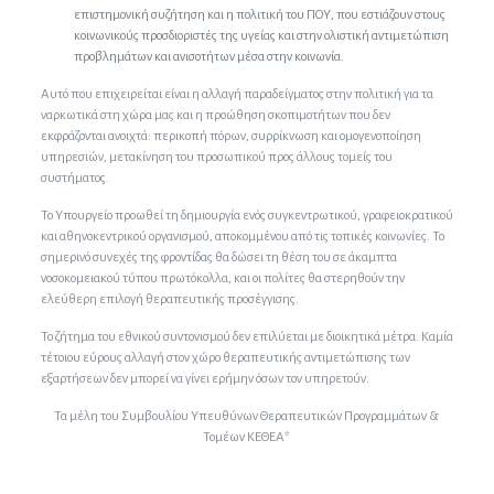
επιστημονική συζήτηση και η πολιτική του ΠΟΥ, που εστιάζουν στους
κοινωνικούς προσδιοριστές της υγείας και στην ολιστική αντιμετώπιση
προβλημάτων και ανισοτήτων μέσα στην κοινωνία.
Αυτό που επιχειρείται είναι η αλλαγή παραδείγματος στην πολιτική για τα
ναρκωτικά στη χώρα μας και η προώθηση σκοπιμοτήτων που δεν
εκφράζονται ανοιχτά: περικοπή πόρων, συρρίκνωση και ομογενοποίηση
υπηρεσιών, μετακίνηση του προσωπικού προς άλλους τομείς του
συστήματος.
Το Υπουργείο προωθεί τη δημιουργία ενός συγκεντρωτικού, γραφειοκρατικού
και αθηνοκεντρικού οργανισμού, αποκομμένου από τις τοπικές κοινωνίες. Το
σημερινό συνεχές της φροντίδας θα δώσει τη θέση του σε άκαμπτα
νοσοκομειακού τύπου πρωτόκολλα, και οι πολίτες θα στερηθούν την
ελεύθερη επιλογή θεραπευτικής προσέγγισης.
Το ζήτημα του εθνικού συντονισμού δεν επιλύεται με διοικητικά μέτρα. Καμία
τέτοιου εύρους αλλαγή στον χώρο θεραπευτικής αντιμετώπισης των
εξαρτήσεων δεν μπορεί να γίνει ερήμην όσων τον υπηρετούν.
Τα μέλη του Συμβουλίου Υπευθύνων Θεραπευτικών Προγραμμάτων &
Τομέων ΚΕΘΕΑ*