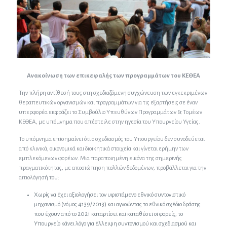
Ανακοίνωση των επικεφαλής των προγραμμάτων του ΚΕΘΕΑ
Την πλήρη αντίθεσή τους στη σχεδιαζόμενη συγχώνευση των εγκεκριμένων
θεραπευτικών οργανισμών και προγραμμάτων για τις εξαρτήσεις σε έναν
υπερφορέα εκφράζει το Συμβούλιο Υπευθύνων Προγραμμάτων & Τομέων
ΚΕΘΕΑ, με υπόμνημα που απέστειλε στην ηγεσία του Υπουργείου Υγείας.
Το υπόμνημα επισημαίνει ότι ο σχεδιασμός του Υπουργείου δεν συνοδεύεται
από κλινικά, οικονομικά και διοικητικά στοιχεία και γίνεται ερήμην των
εμπλεκόμενων φορέων. Μια παραποιημένη εικόνα της σημερινής
πραγματικότητας, με αποσιώπηση πολλών δεδομένων, προβάλλεται για την
αιτιολόγησή του:
Χωρίς να έχει αξιολογήσει τον υφιστάμενο εθνικό συντονιστικό
μηχανισμό (νόμος 4139/2013) και αγνοώντας το εθνικό σχέδιο δράσης
που έχουν από το 2021 καταρτίσει και καταθέσει οι φορείς, το
Υπουργείο κάνει λόγο για έλλειψη συντονισμού και σχεδιασμού και