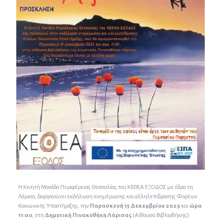
Η Κινητή Μονάδα Περιφέρειας Θεσσαλίας του ΚΕΘΕΑ ΕΞΟΔΟΣ με έδρα τη
Λάρισα, διοργανώνει εκδήλωση ενημέρωσης και αλληλεπίδρασης Φορέων
Κοινωνικής Υποστήριξης, την
Παρασκευή 15 Δεκεμβρίου 2023
και
ώρα
11:00
, στη
Δημοτική Πινακοθήκη Λάρισας
(Αίθουσα Βιβλιοθήκης).