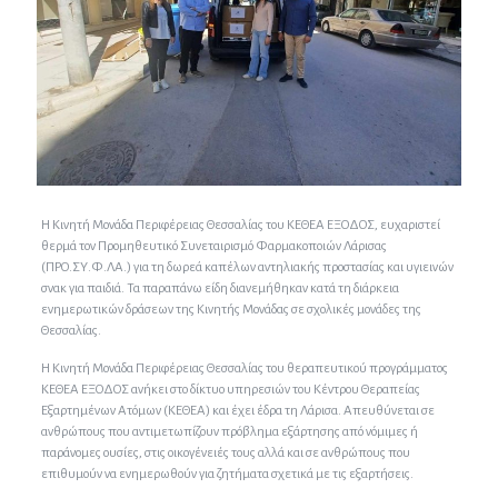
Η Κινητή Μονάδα Περιφέρειας Θεσσαλίας του ΚΕΘΕΑ ΕΞΟΔΟΣ, ευχαριστεί
θερμά τον Προμηθευτικό Συνεταιρισμό Φαρμακοποιών Λάρισας
(ΠΡΟ.ΣΥ.Φ.ΛΑ.) για τη δωρεά καπέλων αντηλιακής προστασίας και υγιεινών
σνακ για παιδιά. Τα παραπάνω είδη διανεμήθηκαν κατά τη διάρκεια
ενημερωτικών δράσεων της Κινητής Μονάδας σε σχολικές μονάδες της
Θεσσαλίας.
Η Κινητή Μονάδα Περιφέρειας Θεσσαλίας του θεραπευτικού προγράμματος
ΚΕΘΕΑ ΕΞΟΔΟΣ ανήκει στο δίκτυο υπηρεσιών του Κέντρου Θεραπείας
Εξαρτημένων Ατόμων (ΚΕΘΕΑ) και έχει έδρα τη Λάρισα. Απευθύνεται σε
ανθρώπους που αντιμετωπίζουν πρόβλημα εξάρτησης από νόμιμες ή
παράνομες ουσίες, στις οικογένειές τους αλλά και σε ανθρώπους που
επιθυμούν να ενημερωθούν για ζητήματα σχετικά με τις εξαρτήσεις.