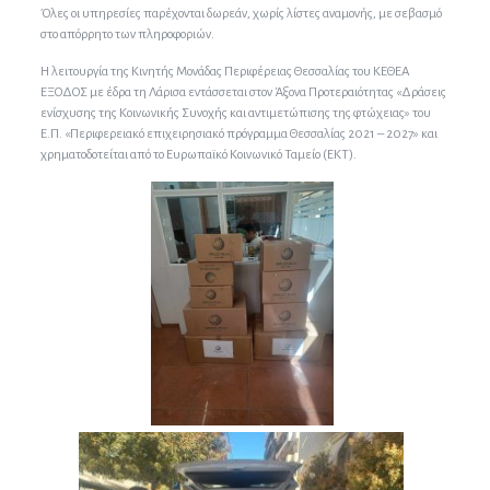
Όλες οι υπηρεσίες παρέχονται δωρεάν, χωρίς λίστες αναμονής, με σεβασμό
στο απόρρητο των πληροφοριών.
Η λειτουργία της Κινητής Μονάδας Περιφέρειας Θεσσαλίας του ΚΕΘΕΑ
ΕΞΟΔΟΣ με έδρα τη Λάρισα εντάσσεται στον Άξονα Προτεραιότητας «Δράσεις
ενίσχυσης της Κοινωνικής Συνοχής και αντιμετώπισης της φτώχειας» του
Ε.Π. «Περιφερειακό επιχειρησιακό πρόγραμμα Θεσσαλίας 2021 – 2027» και
χρηματοδοτείται από το Ευρωπαϊκό Κοινωνικό Ταμείο (ΕΚΤ).