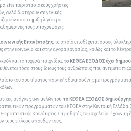
ά είτε περιστασιακούς χρήστες,
ν, αλλά διατηρούν σε γενικές
ναζητούν υποστήριξη λιγότερο
καθημερινές τους υποχρεώσεις.
 Κοινωνικής Επανένταξης
, το οποίο υποδέχεται όσους ολοκλη
 στην κοινωνία και στην αγορά εργασίας, καθώς και το Κέντρ
λκοόλ και τα τυχερά παιχνίδια,
το ΚΕΘΕΑ ΕΞΟΔΟΣ έχει δημιο
ευθύνεται τόσο στους ίδιους τους ανθρώπους που αντιμετωπίζο
αίσιο του συστήματος ποινικής δικαιοσύνης με προγράμματα
κάλων.
υτικές ανάγκες των μελών του,
το KEΘEA ΕΞΟΔΟΣ δημιούργησε
εραπευτικών προγραμμάτων του ΚΕΘΕΑ στην Κεντρική Ελλάδα. 
ης Θεραπευτικής Κοινότητας. Οι μαθητές του σχολείου έχουν τ
ν τους τίτλους σπουδών τους.