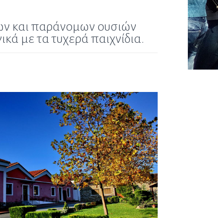
μων και παράνομων ουσιών
κά με τα τυχερά παιχνίδια.