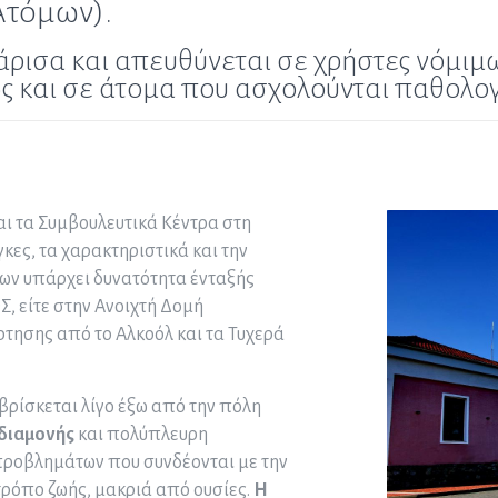
Ατόμων).
Λάρισα και απευθύνεται σε χρήστες νόμι
ς και σε άτομα που ασχολούνται παθολογι
ι τα Συμβουλευτικά Κέντρα στη
γκες, τα χαρακτηριστικά και την
ων υπάρχει δυνατότητα ένταξής
, είτε στην Ανοιχτή Δομή
τησης από το Αλκοόλ και τα Τυχερά
ρίσκεται λίγο έξω από την πόλη
διαμονής
και πολύπλευρη
προβλημάτων που συνδέονται με την
τρόπο ζωής, μακριά από ουσίες.
Η