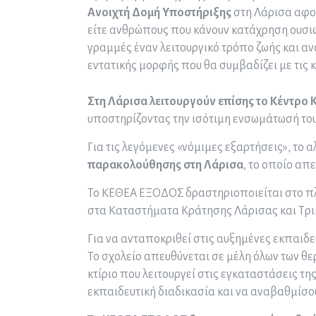
Ανοιχτή Δομή Υποστήριξης
στη Λάρισα αφορ
είτε ανθρώπους που κάνουν κατάχρηση ουσιώ
γραμμές έναν λειτουργικό τρόπο ζωής και α
εντατικής μορφής που θα συμβαδίζει με τις 
Στη Λάρισα λειτουργούν επίσης το Κέντρο
υποστηρίζοντας την ισότιμη ενσωμάτωσή τους
Για τις λεγόμενες «νόμιμες εξαρτήσεις», το α
παρακολούθησης στη Λάρισα
, το οποίο απ
Το ΚΕΘΕΑ ΕΞΟΔΟΣ δραστηριοποιείται στο πλ
στα Καταστήματα Κράτησης Λάρισας και Τρι
Για να ανταποκριθεί στις αυξημένες εκπαιδε
Το σχολείο απευθύνεται σε μέλη όλων των θ
κτίριο που λειτουργεί στις εγκαταστάσεις τ
εκπαιδευτική διαδικασία και να αναβαθμίσου